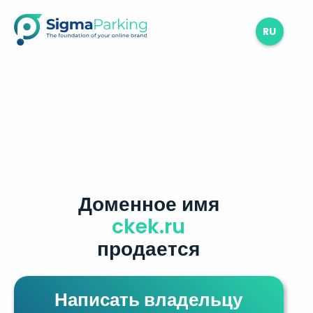
RU
Доменное имя
ckek.ru
продается
Написать владельцу